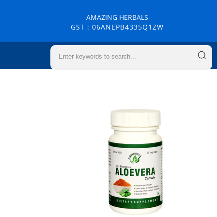
AMAZING HERBALS
GST : 06ANEPB4335Q1ZW